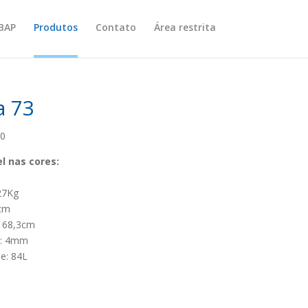
IBAP
Produtos
Contato
Área restrita
a 73
10
l nas cores:
27Kg
9cm
 68,3cm
a: 4mm
e: 84L