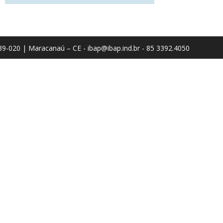
1939-020 | Maracanaú – CE - ibap@ibap.ind.br - 85 3392.4050