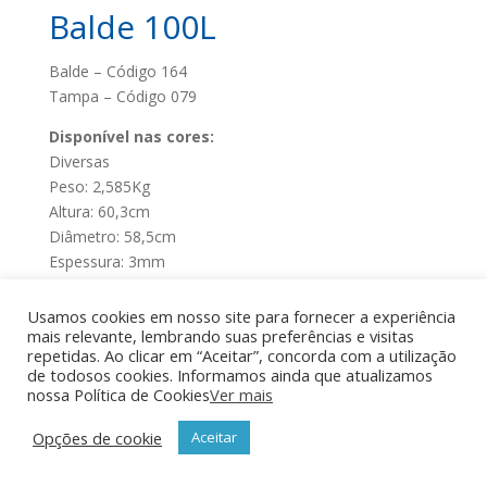
Balde 100L
Balde – Código 164
Tampa – Código 079
Disponível nas cores:
Diversas
Peso: 2,585Kg
Altura: 60,3cm
Diâmetro: 58,5cm
Espessura: 3mm
Capacidade: 100L
Usamos cookies em nosso site para fornecer a experiência
mais relevante, lembrando suas preferências e visitas
Produtos
repetidas. Ao clicar em “Aceitar”, concorda com a utilização
de todosos cookies. Informamos ainda que atualizamos
Bacias
nossa Política de Cookies
Ver mais
Baldes
Opções de cookie
Aceitar
Cadeiras
Mesas